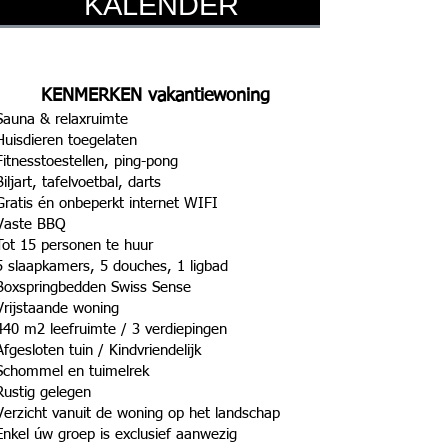
KALENDER
BESCHIKBAARHEID
KENMERKEN vakantiewoning
Sauna & relaxruimte
Huisdieren toe
gelaten
Fitnesstoestellen, ping-pong
Biljart, tafelvoetbal, darts
Gratis én onbeperkt internet WIFI
Vaste BBQ
Tot 15 personen te huur
5 slaapkamers, 5 douches, 1 ligbad
Boxspringbedden Swiss Sense
Vrijstaande woning
440 m2 leefruimte / 3 verdiepingen
Afgesloten tuin / Kindvriendelijk
Schommel en tuimelrek
Rustig gelegen
Verzicht vanuit de woning op het landschap
Enkel úw groep is exclusief aanwezig