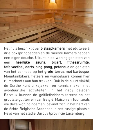
Het huis beschikt over
5 slaapkamers
met elk twee à
drie boxspringbedden en de meeste kamers hebben
een eigen douche. U kunt in de woning genieten van
een
heerlijke sauna, biljart, fitnessruimte,
tafelvoetbal, darts, ping-pong, petanque
en genieten
van het zonnetje op het
grote terras met barbeque
.
Mountainbikers, fietsers en wandelaars komen hier
ruimschoots aan hun trekken. Ook in de buurt vlakbij
de Ourthe kunt u kajakken en kennis maken met
avontuurlijke
activiteiten
. In het nabij gelegen
Barvaux kunnen de golfliefhebbers terecht op het
grootste golfterrein van België. Maison en Tour, zoals
we deze woning noemen, bevindt zich in het hart van
de échte Belgische Ardennen in het rustige plaatsje
Heyd van het stadje Durbuy (provincie Luxemburg).