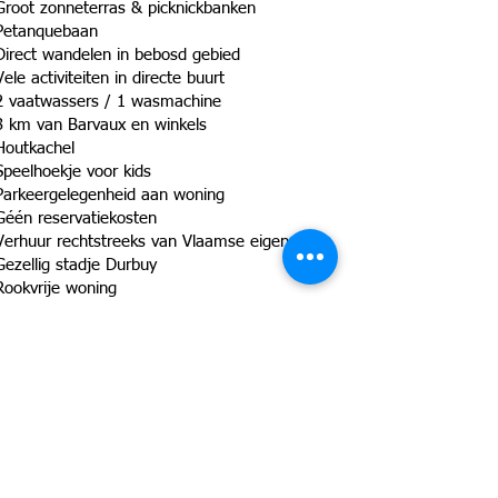
Groot zonneterras & picknickbanken
Petanquebaan
Direct wandelen in bebosd gebied
Vele activiteiten in directe buurt
2 vaatwassers / 1 wasmachine
3 km van Barvaux en winkels
Houtkachel
Speelhoekje voor kids
Parkeergelegenheid aan woning
Géén reservatiekosten
Verhuur rechtstreeks van Vlaamse eigenaar
Gezellig stadje Durbuy
Rookvrije woning