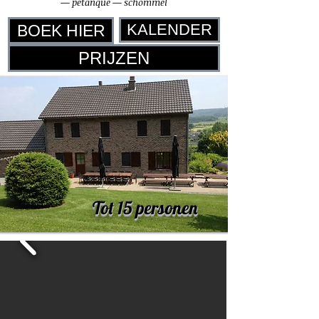
— petanque — schommel
KALENDER
BOEK HIER
PRIJZEN
Tot 15 personen