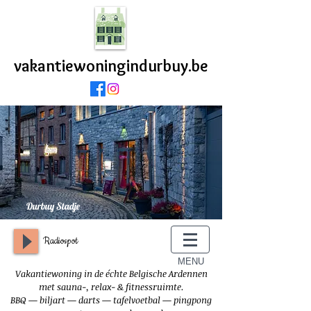
vakantiewoningindurbuy.be
Durbuy Stadje
Radiospot
MENU
Vakantiewoning in de échte Belgische Ardennen
met sauna-, relax- & fitnessruimte.
BBQ — biljart — darts — tafelvoetbal — pingpong