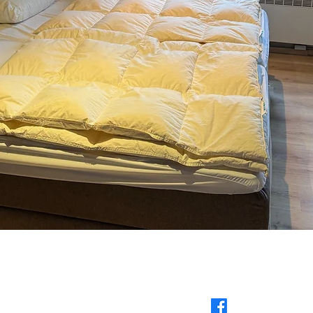
Ons adres
Sociale media
Locatie​​ vakantiewoning​​​​:
Facebook
Tour 42 - 6941 Heyd (Durbuy)