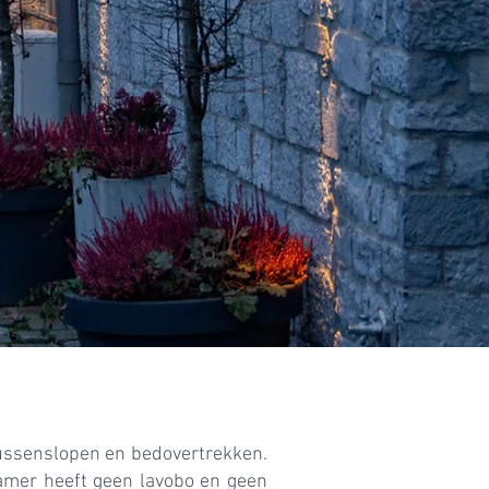
ussenslopen en bedovertrekken.
amer heeft geen lavobo en geen