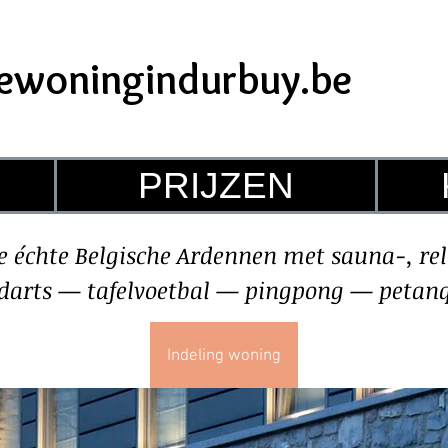
iewoningindurbuy.be
PRIJZEN
 échte Belgische Ardennen met sauna-, rel
 darts — tafelvoetbal — pingpong — peta
Prijzen
Indeling woning
In de buurt