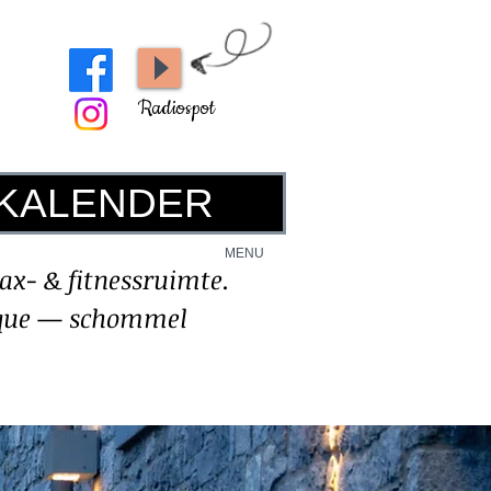
Radiospot
KALENDER
MENU
ax- & fitnessruimte.
nque — schommel
Foto's
Contact