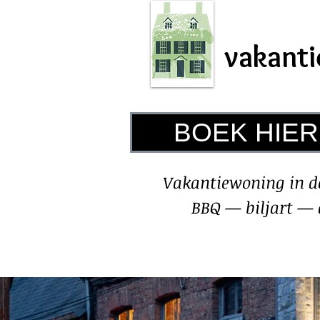
vakant
BOEK HIER
Vakantiewoning in de
BBQ — biljart —
Home
Kalender