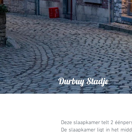
Durbuy Stadje
Deze slaapkamer telt 2 éénper
De slaapkamer ligt in het mid